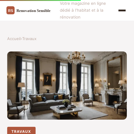
Votre magazine en ligne
dédié à l'habitat et à la
rénovation
Accueil
›
Travaux
TRAVAUX