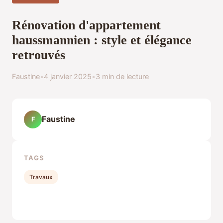
Rénovation d'appartement
haussmannien : style et élégance
retrouvés
Faustine
•
4 janvier 2025
•
3 min de lecture
Faustine
F
TAGS
Travaux