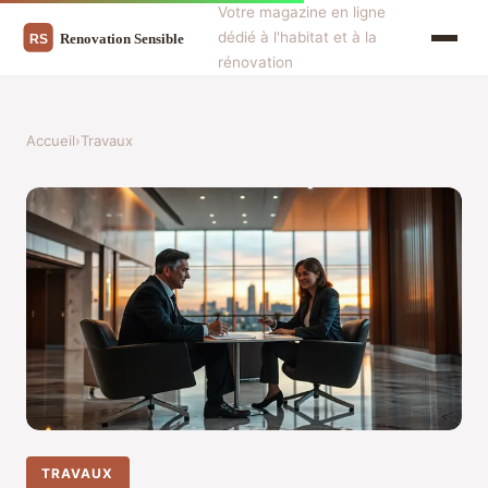
Votre magazine en ligne
dédié à l'habitat et à la
rénovation
Accueil
›
Travaux
TRAVAUX