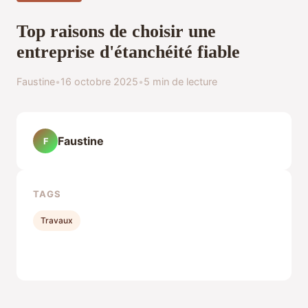
Top raisons de choisir une
entreprise d'étanchéité fiable
Faustine
•
16 octobre 2025
•
5 min de lecture
Faustine
F
TAGS
Travaux