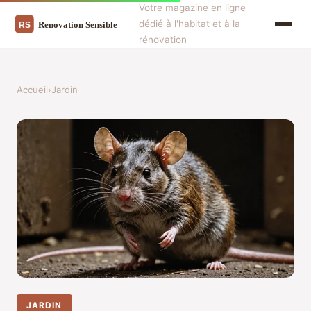
Votre magazine en ligne
dédié à l'habitat et à la
rénovation
Accueil
›
Jardin
JARDIN