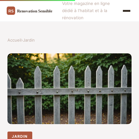
Votre magazine en ligne
dédié à l'habitat et à la
rénovation
Accueil
›
Jardin
JARDIN