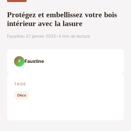
Protégez et embellissez votre bois
intérieur avec la lasure
Faustine
•
27 janvier 2025
•
4 min de lecture
Faustine
F
TAGS
Déco