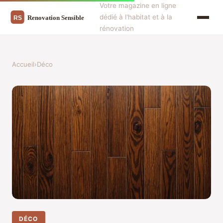
Votre magazine en ligne
dédié à l'habitat et à la
rénovation
Accueil
›
Déco
DÉCO