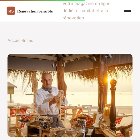
Votre magazine en ligne
dédié à l'habitat et à la
rénovation
Accueil
›
Immo