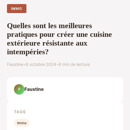
IMMO
Quelles sont les meilleures
pratiques pour créer une cuisine
extérieure résistante aux
intempéries?
Faustine
•
6 octobre 2024
•
6 min de lecture
Faustine
F
TAGS
Immo