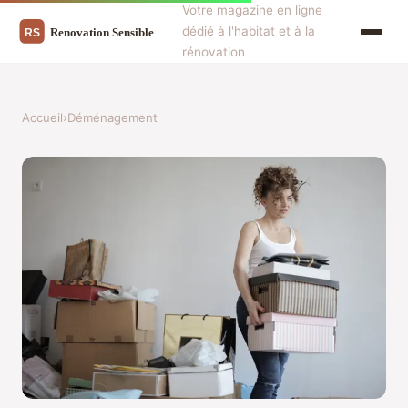
Votre magazine en ligne
dédié à l'habitat et à la
rénovation
Accueil
›
Déménagement